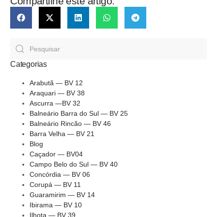
Compartilhe este artigo:
Categorias
Arabutã — BV 12
Araquari — BV 38
Ascurra —BV 32
Balneário Barra do Sul — BV 25
Balneário Rincão — BV 46
Barra Velha — BV 21
Blog
Caçador — BV04
Campo Belo do Sul — BV 40
Concórdia — BV 06
Corupá — BV 11
Guaramirim — BV 14
Ibirama — BV 10
Ilhota — BV 39