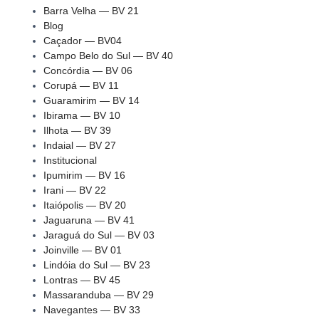
Barra Velha — BV 21
Blog
Caçador — BV04
Campo Belo do Sul — BV 40
Concórdia — BV 06
Corupá — BV 11
Guaramirim — BV 14
Ibirama — BV 10
Ilhota — BV 39
Indaial — BV 27
Institucional
Ipumirim — BV 16
Irani — BV 22
Itaiópolis — BV 20
Jaguaruna — BV 41
Jaraguá do Sul — BV 03
Joinville — BV 01
Lindóia do Sul — BV 23
Lontras — BV 45
Massaranduba — BV 29
Navegantes — BV 33