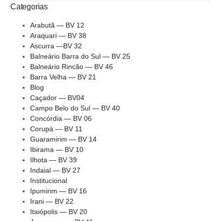
Categorias
Arabutã — BV 12
Araquari — BV 38
Ascurra —BV 32
Balneário Barra do Sul — BV 25
Balneário Rincão — BV 46
Barra Velha — BV 21
Blog
Caçador — BV04
Campo Belo do Sul — BV 40
Concórdia — BV 06
Corupá — BV 11
Guaramirim — BV 14
Ibirama — BV 10
Ilhota — BV 39
Indaial — BV 27
Institucional
Ipumirim — BV 16
Irani — BV 22
Itaiópolis — BV 20