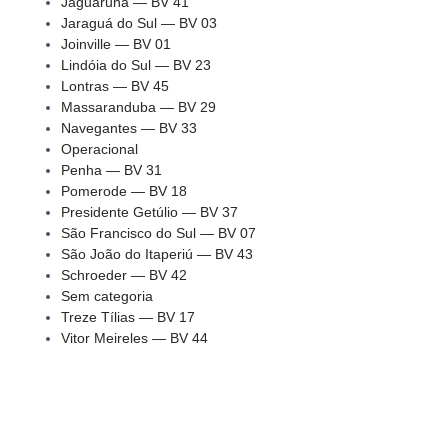
Jaguaruna — BV 41
Jaraguá do Sul — BV 03
Joinville — BV 01
Lindóia do Sul — BV 23
Lontras — BV 45
Massaranduba — BV 29
Navegantes — BV 33
Operacional
Penha — BV 31
Pomerode — BV 18
Presidente Getúlio — BV 37
São Francisco do Sul — BV 07
São João do Itaperiú — BV 43
Schroeder — BV 42
Sem categoria
Treze Tílias — BV 17
Vitor Meireles — BV 44