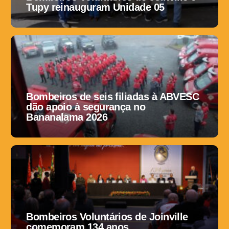
Tupy reinauguram Unidade 05
Bombeiros de seis filiadas à ABVESC
dão apoio à segurança no
Bananalama 2026
Bombeiros Voluntários de Joinville
comemoram 134 anos