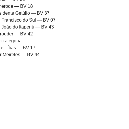
erode — BV 18
sidente Getúlio — BV 37
 Francisco do Sul — BV 07
 João do Itaperiú — BV 43
roeder — BV 42
 categoria
ze Tílias — BV 17
or Meireles — BV 44