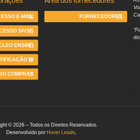
orações
Área dos fornecedores
Vo
Ca
ESSO E-MAIL
FORNECEDORES
“F
CESSO SIVSC
do
CLEO ENSINO
IFICAÇÃO IN
SO COMPRAS
ght © 2026 – Todos os Direitos Reservados.
Desenvolvido por
Hover Leads
.