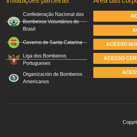
Instituições parceiras
Área das corp
Confederação Nacional dos
AC
Bombeiros Voluntários do
Brasil
A
Governo de Santa Catarina
ACESSO NÚ
Liga dos Bombeiros
ACESSO CERT
Portugueses
ACES
Organización de Bomberos
Americanos
Copyri