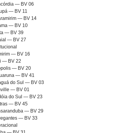
córdia — BV 06
upá — BV 11
ramirim — BV 14
rama — BV 10
ota — BV 39
aial — BV 27
itucional
mirim — BV 16
ni — BV 22
iópolis — BV 20
uaruna — BV 41
aguá do Sul — BV 03
nville — BV 01
dóia do Sul — BV 23
tras — BV 45
saranduba — BV 29
egantes — BV 33
racional
ha — BV 31