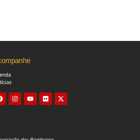
companhe
enda
tícias
sociação dos Bombeiros