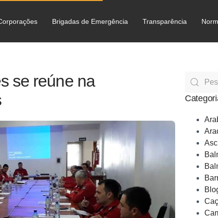
Corporações
Brigadas de Emergência
Transparência
Norm
C
 se reúne na
s
Categori
Ara
Ara
Asc
Bal
Bal
Bar
Blo
Caç
Cam