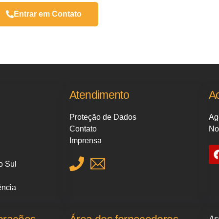
Entrar em Contato
Atendimento
A
Proteção de Dados
Ag
Contato
No
Imprensa
o Sul
ência
As