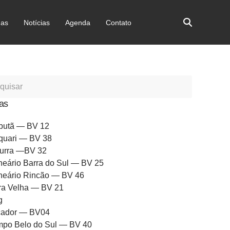
as
Notícias
Agenda
Contato
as
butã — BV 12
quari — BV 38
urra —BV 32
neário Barra do Sul — BV 25
neário Rincão — BV 46
ra Velha — BV 21
g
ador — BV04
po Belo do Sul — BV 40