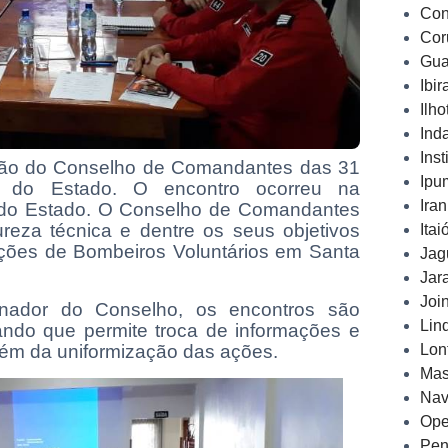
Con
Cor
Gua
Ibi
Ilh
Ind
Inst
união do Conselho de Comandantes das 31
Ipu
s do Estado. O encontro ocorreu na
Ira
 do Estado
.
O Conselho de Comandantes
ureza técnica e dentre os seus objetivos
Ita
ações de Bombeiros Voluntários em Santa
Jag
Jar
Joi
ador do Conselho, os encontros são
Lin
ando que permite troca de informações e
lém da uniformização das ações.
Lon
Mas
Nav
Ope
Pen