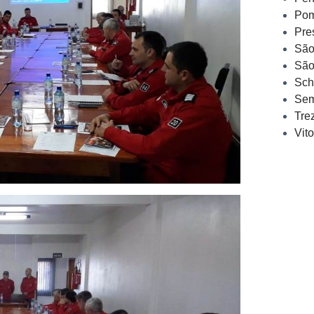
Pom
Pre
São
São
Sch
Sem
Tre
Vit