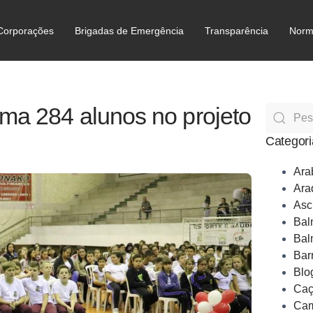
Corporações
Brigadas de Emergência
Transparência
Norm
C
ma 284 alunos no projeto
Categori
Ara
Ara
Asc
Bal
Bal
Bar
Blo
Caç
Cam