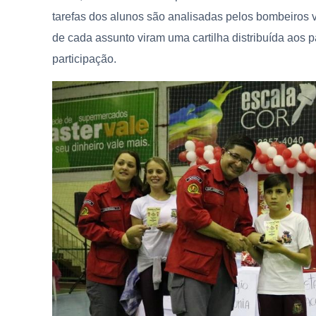
tarefas dos alunos são analisadas pelos bombeiros v
de cada assunto viram uma cartilha distribuída aos pa
participação.