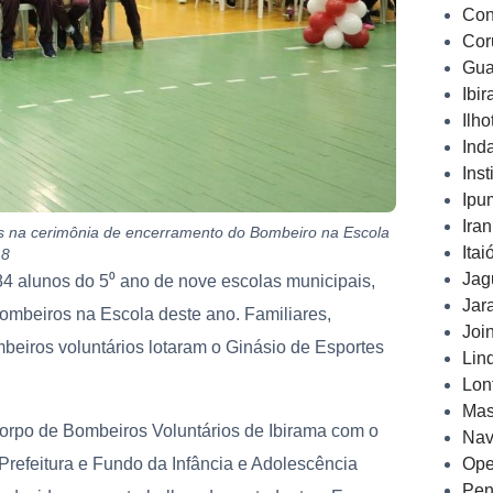
Con
Cor
Gua
Ibi
Ilh
Ind
Inst
Ipu
Ira
s na cerimônia de encerramento do Bombeiro na Escola
Ita
18
Jag
4 alunos do 5⁰ ano de nove escolas municipais,
Jar
Bombeiros na Escola deste ano. Familiares,
Joi
mbeiros voluntários lotaram o Ginásio de Esportes
Lin
Lon
Mas
orpo de Bombeiros Voluntários de Ibirama com o
Nav
Ope
Prefeitura e Fundo da Infância e Adolescência
Pen