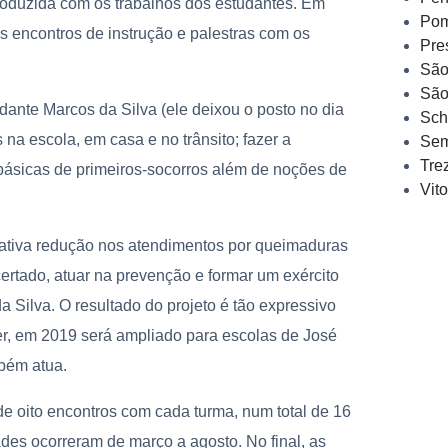
produzida com os trabalhos dos estudantes. Em
Pom
s encontros de instrução e palestras com os
Pre
São
São
ante Marcos da Silva (ele deixou o posto no dia
Sch
 na escola, em casa e no trânsito; fazer a
Sem
Tre
básicas de primeiros-socorros além de noções de
Vit
cativa redução nos atendimentos por queimaduras
ertado, atuar na prevenção e formar um exército
 Silva. O resultado do projeto é tão expressivo
r, em 2019 será ampliado para escolas de José
bém atua.
 oito encontros com cada turma, num total de 16
ades ocorreram de março a agosto. No final, as