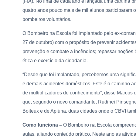
(FIA). No final de cada ano é lançada uma cartilha 
quatro anos pouco mais de mil alunos participaram o
bombeiros voluntários.
O Bombeiro na Escola foi implantado pelo ex-comand
27 de outubro) com o propósito de prevenir acidentes
prevenção e combate a incêndios; repassar noções 
ética e exercício da cidadania.
“Desde que foi implantado, percebemos uma signifi
e demais acidentes domésticos. Este é o caminho ac
de multiplicadores de conhecimento”, disse Marcos da
que, segundo o novo comandante, Rudinei Pinseghe
Boiteux e de Apiúna, duas cidades onde o CBVI tam
Como funciona –
O Bombeiro na Escola compreende
aulas, aliando conteúdo prático. Neste ano as ativid