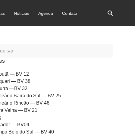
as
Notícias
Agenda
Contato
as
butã — BV 12
quari — BV 38
urra —BV 32
neário Barra do Sul — BV 25
neário Rincão — BV 46
ra Velha — BV 21
g
ador — BV04
po Belo do Sul — BV 40