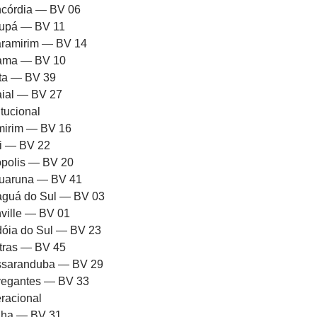
córdia — BV 06
upá — BV 11
ramirim — BV 14
rama — BV 10
ota — BV 39
aial — BV 27
itucional
mirim — BV 16
ni — BV 22
iópolis — BV 20
uaruna — BV 41
aguá do Sul — BV 03
nville — BV 01
dóia do Sul — BV 23
tras — BV 45
saranduba — BV 29
egantes — BV 33
racional
ha — BV 31