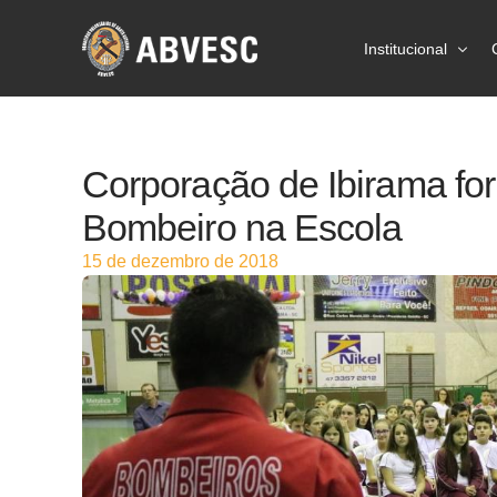
Institucional
Sobre a ABVES
Corporação de Ibirama for
Ações
Bombeiro na Escola
Prevenção
15 de dezembro de 2018
Estatísticas
Imprensa