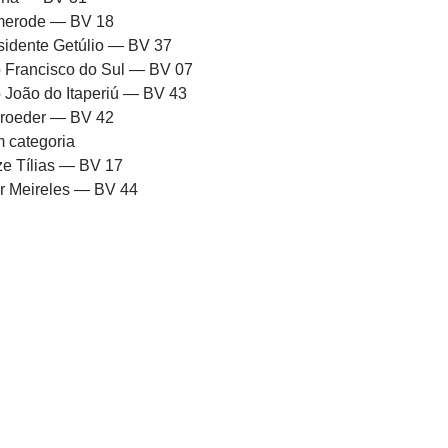
erode — BV 18
sidente Getúlio — BV 37
 Francisco do Sul — BV 07
 João do Itaperiú — BV 43
roeder — BV 42
 categoria
ze Tílias — BV 17
or Meireles — BV 44