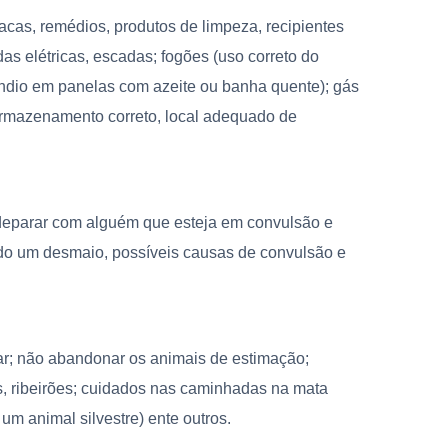
cas, remédios, produtos de limpeza, recipientes
s elétricas, escadas; fogões (uso correto do
ndio em panelas com azeite ou banha quente); gás
rmazenamento correto, local adequado de
deparar com alguém que esteja em convulsão e
ido um desmaio, possíveis causas de convulsão e
jar; não abandonar os animais de estimação;
as, ribeirões; cuidados nas caminhadas na mata
um animal silvestre) ente outros.