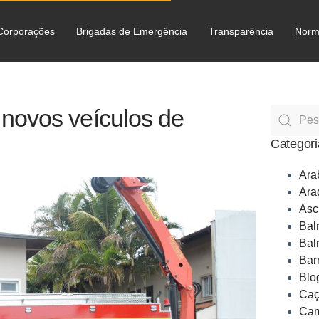
Corporações
Brigadas de Emergência
Transparência
Norm
C
novos veículos de
Categori
Ara
Ara
Asc
Bal
Bal
Bar
Blo
Caç
Cam