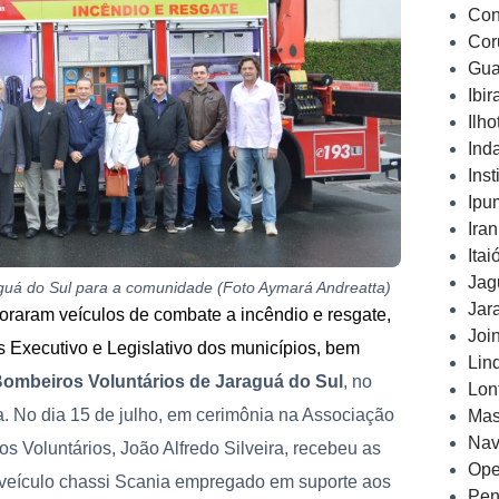
Con
Cor
Gua
Ibi
Ilh
Ind
Inst
Ipu
Ira
Ita
Jag
guá do Sul para a comunidade (Foto Aymará Andreatta)
Jar
oraram veículos de combate a incêndio e resgate,
Joi
s Executivo e Legislativo dos municípios, bem
Lin
ombeiros Voluntários de Jaraguá do Sul
, no
Lon
ta. No dia 15 de julho, em cerimônia na Associação
Mas
Nav
s Voluntários, João Alfredo Silveira, recebeu as
Ope
veículo chassi Scania empregado em suporte aos
Pen