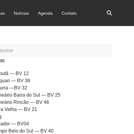
as
Notícias
Agenda
Contato
as
butã — BV 12
quari — BV 38
urra —BV 32
neário Barra do Sul — BV 25
neário Rincão — BV 46
ra Velha — BV 21
g
ador — BV04
po Belo do Sul — BV 40