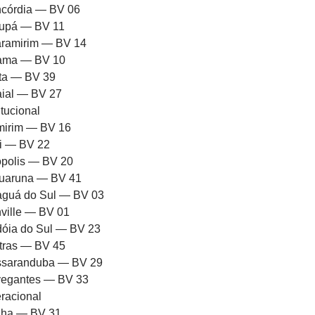
córdia — BV 06
upá — BV 11
ramirim — BV 14
rama — BV 10
ota — BV 39
aial — BV 27
itucional
mirim — BV 16
ni — BV 22
iópolis — BV 20
uaruna — BV 41
aguá do Sul — BV 03
nville — BV 01
dóia do Sul — BV 23
tras — BV 45
saranduba — BV 29
egantes — BV 33
racional
ha — BV 31