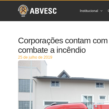
Institucional
Sobre a ABVES
Corporações contam com 
Ações
combate a incêndio
Prevenção
25 de julho de 2019
Estatísticas
Imprensa