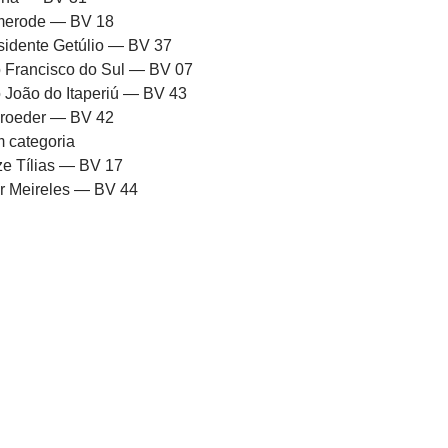
erode — BV 18
sidente Getúlio — BV 37
 Francisco do Sul — BV 07
 João do Itaperiú — BV 43
roeder — BV 42
 categoria
ze Tílias — BV 17
or Meireles — BV 44