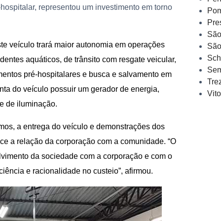
hospitalar, representou um investimento em torno
Pom
Pre
São
ste veículo trará maior autonomia em operações
São
Sch
ntes aquáticos, de trânsito com resgate veicular,
Sem
mentos pré-hospitalares e busca e salvamento em
Tre
onta do veículo possuir um gerador de energia,
Vit
re de iluminação.
mos, a entrega do veículo e demonstrações dos
ece a relação da corporação com a comunidade. “O
volvimento da sociedade com
a
corporação e com o
iência e racionalidade no custeio”, afirmou.