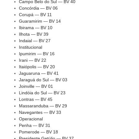
Campo Belo do Sul — BV 40
Concórdia — BV 06
Corupá — BV 11
Guaramirim — BV 14
Ibirama — BV 10
Ilhota — BV 39
Indaial — BV 27
Institucional
Ipumirim — BV 16
Irani — BV 22
Itaiópolis — BV 20
Jaguaruna — BV 41
Jaraguá do Sul — BV 03
Joinville — BV 01
Lindóia do Sul — BV 23
Lontras — BV 45
Massaranduba — BV 29
Navegantes — BV 33
Operacional
Penha — BV 31
Pomerode — BV 18
Presidente Getúlio — BV 37