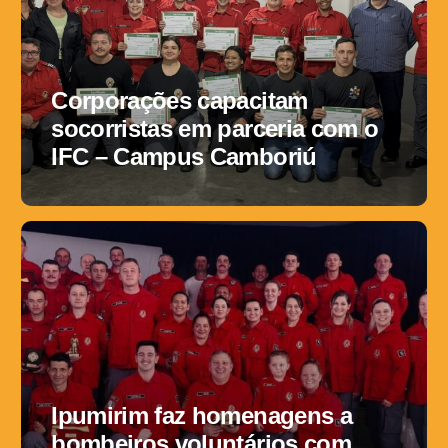
Corporações capacitam
socorristas em parceria com o
IFC – Campus Camboriú
Ipumirim faz homenagens a
bombeiros voluntários com