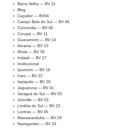
Barra Velha — BV 21
Blog
Caçador — BV04
Campo Belo do Sul — BV 40
Concórdia — BV 06
Corupá — BV 11
Guaramirim — BV 14
Ibirama — BV 10
Ilhota — BV 39
Indaial — BV 27
Institucional
Ipumirim — BV 16
Irani — BV 22
Itaiópolis — BV 20
Jaguaruna — BV 41
Jaraguá do Sul — BV 03
Joinville — BV 01
Lindóia do Sul — BV 23
Lontras — BV 45
Massaranduba — BV 29
Navegantes — BV 33