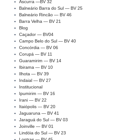
Ascurra —BV 32
Balneário Barra do Sul — BV 25
Balneário Rincão — BV 46
Barra Velha — BV 21
Blog
Caçador — BV04
Campo Belo do Sul — BV 40
Concórdia — BV 06
Corupá — BV 11
Guaramirim — BV 14
Ibirama — BV 10
Ilhota — BV 39
Indaial — BV 27
Institucional
Ipumirim — BV 16
Irani — BV 22
Itaiópolis — BV 20
Jaguaruna — BV 41
Jaraguá do Sul — BV 03
Joinville — BV 01
Lindóia do Sul — BV 23
Lontras — BV 45