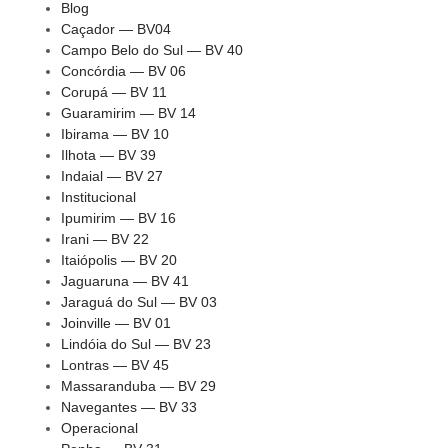
Blog
Caçador — BV04
Campo Belo do Sul — BV 40
Concórdia — BV 06
Corupá — BV 11
Guaramirim — BV 14
Ibirama — BV 10
Ilhota — BV 39
Indaial — BV 27
Institucional
Ipumirim — BV 16
Irani — BV 22
Itaiópolis — BV 20
Jaguaruna — BV 41
Jaraguá do Sul — BV 03
Joinville — BV 01
Lindóia do Sul — BV 23
Lontras — BV 45
Massaranduba — BV 29
Navegantes — BV 33
Operacional