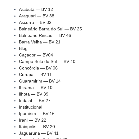
Arabutã — BV 12
Araquari — BV 38
Ascurra —BV 32
Balneário Barra do Sul — BV 25
Balneário Rincão — BV 46
Barra Velha — BV 21
Blog
Caçador — BV04
Campo Belo do Sul — BV 40
Concórdia — BV 06
Corupá — BV 11
Guaramirim — BV 14
Ibirama — BV 10
Ilhota — BV 39
Indaial — BV 27
Institucional
Ipumirim — BV 16
Irani — BV 22
Itaiópolis — BV 20
Jaguaruna — BV 41