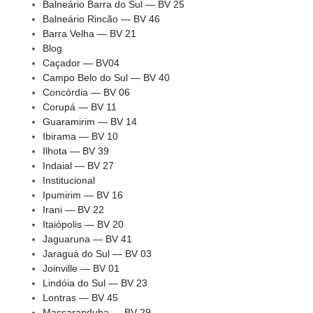
Balneário Barra do Sul — BV 25
Balneário Rincão — BV 46
Barra Velha — BV 21
Blog
Caçador — BV04
Campo Belo do Sul — BV 40
Concórdia — BV 06
Corupá — BV 11
Guaramirim — BV 14
Ibirama — BV 10
Ilhota — BV 39
Indaial — BV 27
Institucional
Ipumirim — BV 16
Irani — BV 22
Itaiópolis — BV 20
Jaguaruna — BV 41
Jaraguá do Sul — BV 03
Joinville — BV 01
Lindóia do Sul — BV 23
Lontras — BV 45
Massaranduba — BV 29