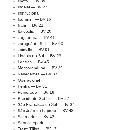
Ilhota — BV 39
Indaial — BV 27
Institucional
Ipumirim — BV 16
Irani — BV 22
Itaiópolis — BV 20
Jaguaruna — BV 41
Jaraguá do Sul — BV 03
Joinville — BV 01
Lindóia do Sul — BV 23
Lontras — BV 45
Massaranduba — BV 29
Navegantes — BV 33
Operacional
Penha — BV 31
Pomerode — BV 18
Presidente Getúlio — BV 37
São Francisco do Sul — BV 07
São João do Itaperiú — BV 43
Schroeder — BV 42
Sem categoria
Treze Tílias — BV 17