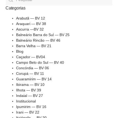
Categorias
Arabutã — BV 12
Araquari — BV 38
Ascurra —BV 32
Balneário Barra do Sul — BV 25
Balneário Rincão — BV 46
Barra Velha — BV 21
Blog
Caçador — BV04
Campo Belo do Sul — BV 40
Concórdia — BV 06
Corupá — BV 11
Guaramirim — BV 14
Ibirama — BV 10
Ilhota — BV 39
Indaial — BV 27
Institucional
Ipumirim — BV 16
Irani — BV 22
Itaiópolis — BV 20