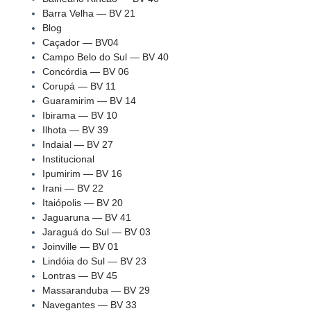
Barra Velha — BV 21
Blog
Caçador — BV04
Campo Belo do Sul — BV 40
Concórdia — BV 06
Corupá — BV 11
Guaramirim — BV 14
Ibirama — BV 10
Ilhota — BV 39
Indaial — BV 27
Institucional
Ipumirim — BV 16
Irani — BV 22
Itaiópolis — BV 20
Jaguaruna — BV 41
Jaraguá do Sul — BV 03
Joinville — BV 01
Lindóia do Sul — BV 23
Lontras — BV 45
Massaranduba — BV 29
Navegantes — BV 33