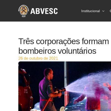
Institucional
Sobre a ABVES
Três corporações formam
Ações
bombeiros voluntários
Prevenção
26 de outubro de 2021
Estatísticas
Imprensa