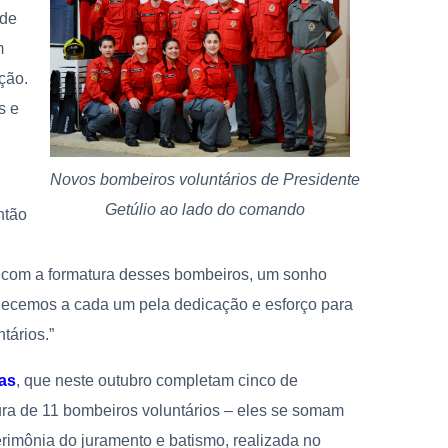
 de
m
ção.
s e
Novos bombeiros voluntários de Presidente
Getúlio ao lado do comando
ntão
s com a formatura desses bombeiros, um sonho
adecemos a cada um pela dedicação e esforço para
tários.”
as
, que neste outubro completam cinco de
ra de 11 bombeiros voluntários – eles se somam
imônia do juramento e batismo, realizada no