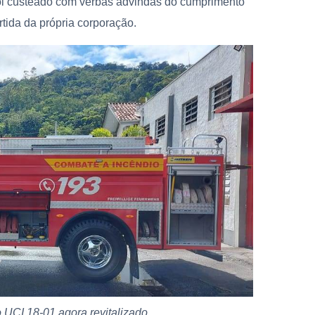
 foi custeado com verbas advindas do cumprimento
rtida da própria corporação.
 UCI 18-01 agora revitalizado