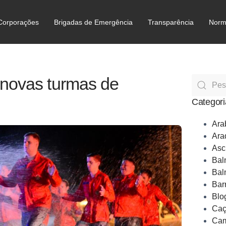
Corporações
Brigadas de Emergência
Transparência
Norm
C
 novas turmas de
Categori
Ara
Ara
Asc
Bal
Bal
Bar
Blo
Caç
Cam