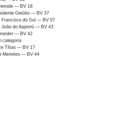
erode — BV 18
sidente Getúlio — BV 37
 Francisco do Sul — BV 07
 João do Itaperiú — BV 43
roeder — BV 42
 categoria
ze Tílias — BV 17
or Meireles — BV 44