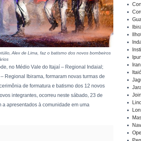
Con
Cor
Gua
Ibi
Ilh
Ind
Inst
úlio, Alex de Lima, faz o batismo dos novos bombeiros
Ipu
ários
Ira
, no Médio Vale do Itajaí – Regional Indaial;
Ita
aí – Regional Ibirama, formaram novas turmas de
Jag
cerimônia de formatura e batismo dos 12 novos
Jar
Joi
novos integrantes, ocorreu neste sábado, 23 de
Lin
ram a apresentados à comunidade em uma
Lon
Mas
Nav
Ope
Pen