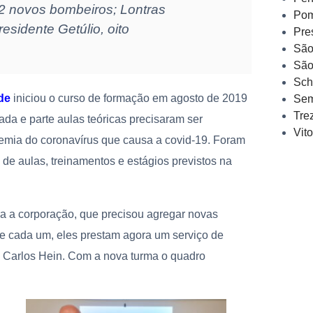
 novos bombeiros; Lontras
Pom
esidente Getúlio, oito
Pre
São
São
Sch
de
iniciou o curso de formação em agosto de 2019
Sem
Tre
sada e parte aulas teóricas precisaram ser
Vit
emia do coronavírus que causa a covid-19. Foram
de aulas, treinamentos e estágios previstos na
a a corporação, que precisou agregar novas
de cada um, eles prestam agora um serviço de
 Carlos Hein. Com a nova turma o quadro