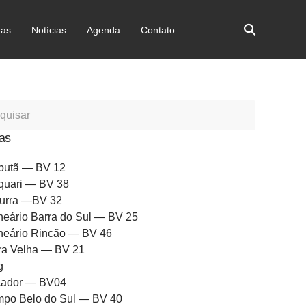
as
Notícias
Agenda
Contato
as
butã — BV 12
quari — BV 38
urra —BV 32
neário Barra do Sul — BV 25
neário Rincão — BV 46
ra Velha — BV 21
g
ador — BV04
po Belo do Sul — BV 40