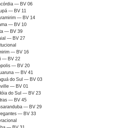
córdia — BV 06
upá — BV 11
ramirim — BV 14
rama — BV 10
ota — BV 39
aial — BV 27
itucional
mirim — BV 16
ni — BV 22
iópolis — BV 20
uaruna — BV 41
aguá do Sul — BV 03
nville — BV 01
dóia do Sul — BV 23
tras — BV 45
saranduba — BV 29
egantes — BV 33
racional
ha — BV 31