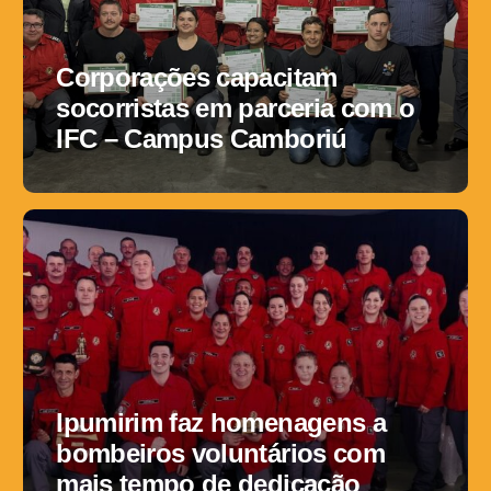
Corporações capacitam
socorristas em parceria com o
IFC – Campus Camboriú
Ipumirim faz homenagens a
bombeiros voluntários com
mais tempo de dedicação