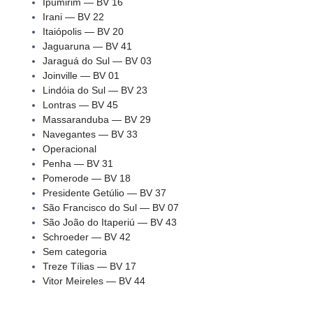
Ipumirim — BV 16
Irani — BV 22
Itaiópolis — BV 20
Jaguaruna — BV 41
Jaraguá do Sul — BV 03
Joinville — BV 01
Lindóia do Sul — BV 23
Lontras — BV 45
Massaranduba — BV 29
Navegantes — BV 33
Operacional
Penha — BV 31
Pomerode — BV 18
Presidente Getúlio — BV 37
São Francisco do Sul — BV 07
São João do Itaperiú — BV 43
Schroeder — BV 42
Sem categoria
Treze Tílias — BV 17
Vitor Meireles — BV 44