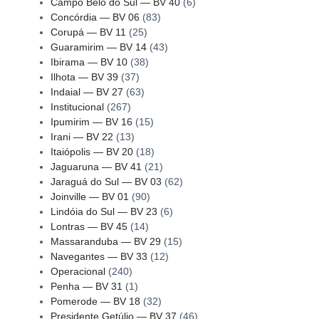
Campo Belo do Sul — BV 40
(6)
Concórdia — BV 06
(83)
Corupá — BV 11
(25)
Guaramirim — BV 14
(43)
Ibirama — BV 10
(38)
Ilhota — BV 39
(37)
Indaial — BV 27
(63)
Institucional
(267)
Ipumirim — BV 16
(15)
Irani — BV 22
(13)
Itaiópolis — BV 20
(18)
Jaguaruna — BV 41
(21)
Jaraguá do Sul — BV 03
(62)
Joinville — BV 01
(90)
Lindóia do Sul — BV 23
(6)
Lontras — BV 45
(14)
Massaranduba — BV 29
(15)
Navegantes — BV 33
(12)
Operacional
(240)
Penha — BV 31
(1)
Pomerode — BV 18
(32)
Presidente Getúlio — BV 37
(46)