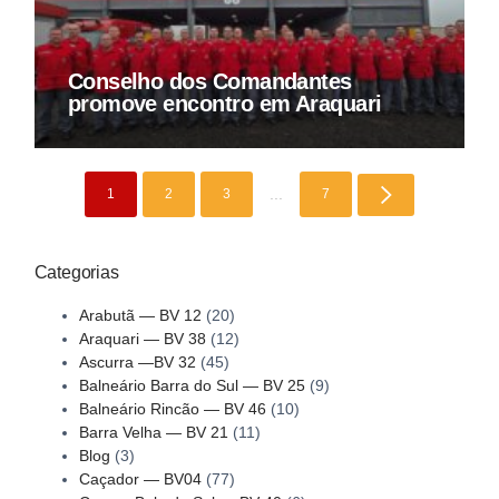
Conselho dos Comandantes
promove encontro em Araquari
...
1
2
3
7
Categorias
Arabutã — BV 12
(20)
Araquari — BV 38
(12)
Ascurra —BV 32
(45)
Balneário Barra do Sul — BV 25
(9)
Balneário Rincão — BV 46
(10)
Barra Velha — BV 21
(11)
Blog
(3)
Caçador — BV04
(77)