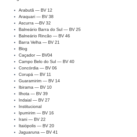
Arabutã — BV 12
Araquari — BV 38
Ascurra —BV 32
Balneário Barra do Sul — BV 25
Balneário Rincão — BV 46
Barra Velha — BV 21
Blog
Caçador — BV04
Campo Belo do Sul — BV 40
Concórdia — BV 06
Corupá — BV 11
Guaramirim — BV 14
Ibirama — BV 10
Ilhota — BV 39
Indaial — BV 27
Institucional
Ipumirim — BV 16
Irani — BV 22
Itaiópolis — BV 20
Jaguaruna — BV 41