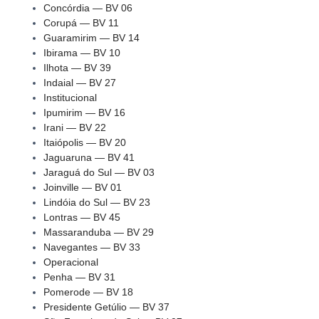
Concórdia — BV 06
Corupá — BV 11
Guaramirim — BV 14
Ibirama — BV 10
Ilhota — BV 39
Indaial — BV 27
Institucional
Ipumirim — BV 16
Irani — BV 22
Itaiópolis — BV 20
Jaguaruna — BV 41
Jaraguá do Sul — BV 03
Joinville — BV 01
Lindóia do Sul — BV 23
Lontras — BV 45
Massaranduba — BV 29
Navegantes — BV 33
Operacional
Penha — BV 31
Pomerode — BV 18
Presidente Getúlio — BV 37